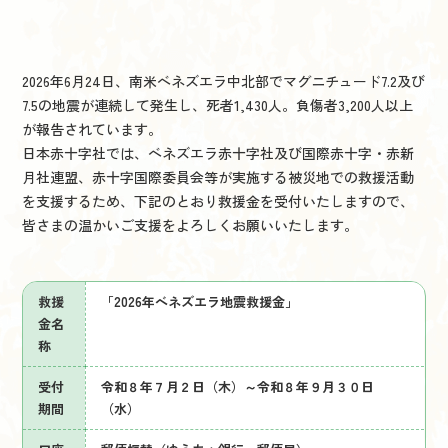
2026年6月24日、南米ベネズエラ中北部でマグニチュード7.2及び
7.5の地震が連続して発生し、死者1,430人。負傷者3,200人以上
が報告されています。
日本赤十字社では、ベネズエラ赤十字社及び国際赤十字・赤新
月社連盟、赤十字国際委員会等が実施する被災地での救援活動
を支援するため、下記のとおり救援金を受付いたしますので、
皆さまの温かいご支援をよろしくお願いいたします。
救援
「2026年ベネズエラ地震救援金」
金名
称
受付
令和８年７月２日（木）～令和８年９月３０日
期間
（水）