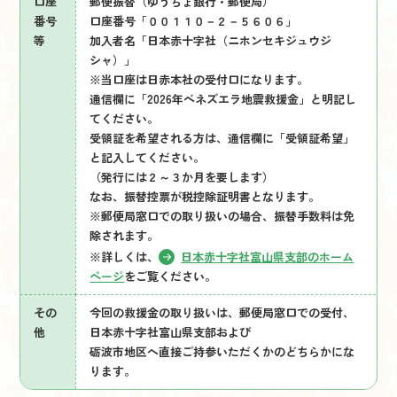
口座
郵便振替（ゆうちょ銀行・郵便局）
番号
口座番号「００１１０－２－５６０６」
等
加入者名「日本赤十字社（ニホンセキジュウジ
シャ）」
※当口座は日赤本社の受付口になります。
通信欄に「2026年ベネズエラ地震救援金」と明記し
てください。
受領証を希望される方は、通信欄に「受領証希望」
と記入してください。
（発行には２～３か月を要します）
なお、振替控票が税控除証明書となります。
※郵便局窓口での取り扱いの場合、振替手数料は免
除されます。
※詳しくは、
日本赤十字社富山県支部のホーム
ページ
をご覧ください。
その
今回の救援金の取り扱いは、郵便局窓口での受付、
他
日本赤十字社富山県支部および
砺波市地区へ直接ご持参いただくかのどちらかにな
ります。