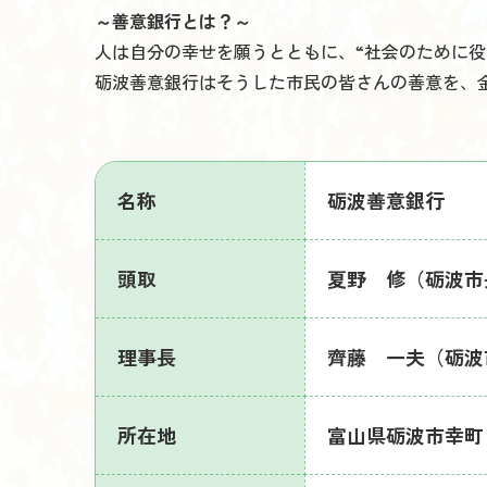
～善意銀行とは？～
人は自分の幸せを願うとともに、“社会のために
砺波善意銀行はそうした市民の皆さんの善意を、
名称
砺波善意銀行
頭取
夏野 修（砺波市
理事長
齊藤 一夫（砺波
所在地
富山県砺波市幸町