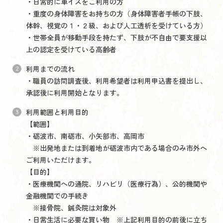
・日常的に車イスをご利用の方
・重度の身体障害をお持ちの方（身体障害者手帳の下肢、
体幹、視覚の１・２級、および人工透析を受けている方）
・世帯全員が移動手段を持たず、下肢が不自由で要支援以
上の認定を受けている高齢者
利用までの流れ
・職員の訪問調査後、利用希望者は利用申込書を提出し、
承認後に利用開始となります。
利用範囲と利用目的
【範囲】
・砺波市、南砺市、小矢部市、高岡市
※出発地または到着地が砺波市内である場合のみ市外へ
ご利用いただけます。
【目的】
・医療機関への通院、リハビリ（医療行為）、公的機関や
金融機関での手続き
※接骨院、鍼灸院は対象外
・日常生活に必要な買い物 ※上記利用目的の前後に立ち