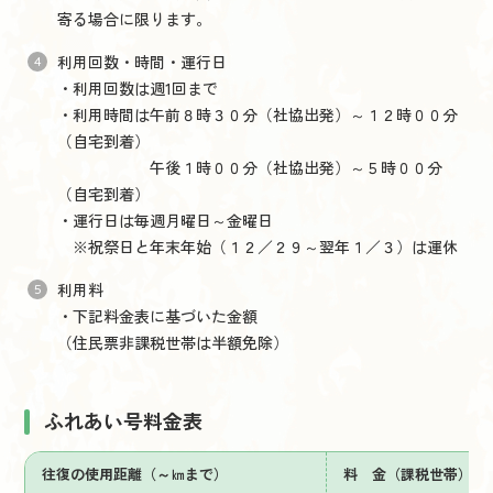
寄る場合に限ります。
利用回数・時間・運行日
・利用回数は週1回まで
・利用時間は午前８時３０分（社協出発）～１２時００分
（自宅到着）
午後１時００分（社協出発）～５時００分
（自宅到着）
・運行日は毎週月曜日～金曜日
※祝祭日と年末年始（１２／２９～翌年１／３）は運休
利用料
・下記料金表に基づいた金額
（住民票非課税世帯は半額免除）
ふれあい号料金表
往復の使用距離（～㎞まで）
料 金（課税世帯）