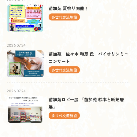
苗加苑 夏祭り開催！
多世代交流施設
2026.07.24
苗加苑 佐々木 和彦 氏 バイオリンミニ
コンサート
多世代交流施設
2026.07.24
苗加苑ロビー展 「苗加苑 絵本と紙芝居
展」
多世代交流施設