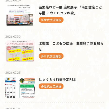
2026.08.04
苗加苑ロビー展 追加展示 「南部認定こど
も園 トウモロコシの絵」
多世代交流施設
2026.07.30
北部苑「こどもの広場」募集終了のお知ら
せ
多世代交流施設
2026.07.25
しょうとう行事予定R8.8
多世代交流施設
2026.07.24