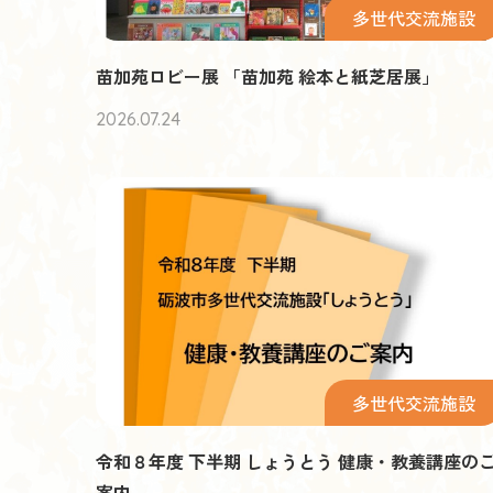
多世代交流施設
苗加苑ロビー展 「苗加苑 絵本と紙芝居展」
2026.07.24
多世代交流施設
令和８年度 下半期 しょうとう 健康・教養講座の
案内