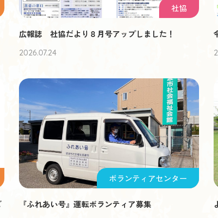
社協
広報誌 社協だより８月号アップしました！
2026.07.24
2
ボランティアセンター
ご
『ふれあい号』運転ボランティア募集