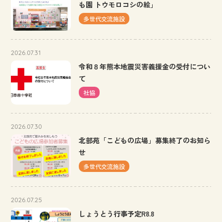
も園 トウモロコシの絵」
多世代交流施設
2026.07.31
令和８年熊本地震災害義援金の受付につい
て
社協
2026.07.30
北部苑「こどもの広場」募集終了のお知ら
せ
多世代交流施設
2026.07.25
しょうとう行事予定R8.8